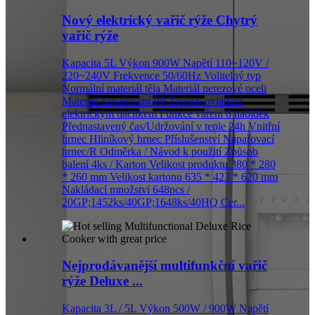
Nový elektrický vařič rýže Chytrý
vařič rýže
Kapacita 5L Výkon 900W Napětí 110~120V /
220~240V Frekvence 50/60Hz Volitelný typ
Normální materiál těla Materiál nerezové oceli
Materiál napařování PP Způsob ovládání
elektrickým tlačítkem Funkce vaření 8 nabídek
Přednastavený čas/Udržování v teple 24h Vnitřní
hrnec Hliníkový hrnec Příslušenství Napařovací
hrnec/R Odměrka / Návod k použití Způsob
balení 4ks / Karton Velikost produktu 380 * 280
* 260 mm Velikost kartonu 635 * 423 * 620 mm
Nakládací množství 648pcs /
20GP;1452ks/40GP;1648ks/40HQ Cer...
Nejprodávanější multifunkční vařič
rýže Deluxe ...
Kapacita 3L / 5L Výkon 500W / 900W Napětí