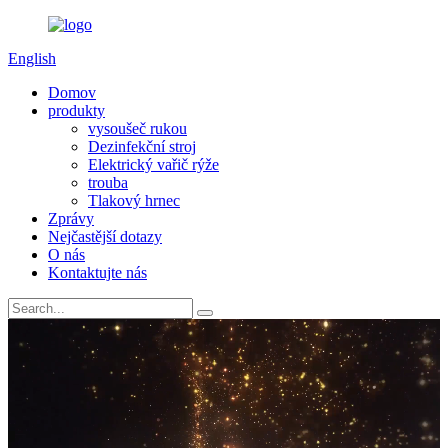
English
Domov
produkty
vysoušeč rukou
Dezinfekční stroj
Elektrický vařič rýže
trouba
Tlakový hrnec
Zprávy
Nejčastější dotazy
O nás
Kontaktujte nás