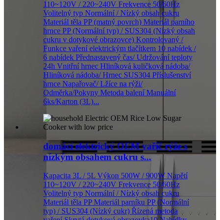
110~120V / 220~240V Frekvence 50/60Hz
Volitelný typ Normální / Nízký obsah cukru
Materiál těla PP (matný povrch) Materiál parního
hrnce PP (Normální typ) / SUS304 (Nízký obsah
cukru v dotykové obrazovce) Kontrolovaný /
Funkce vaření elektrickým tlačítkem 10 nabídek /
6 nabídek Přednastavený čas/ Udržování teploty
24h Vnitřní hrnec Hliníková kuličková nádoba/
Hliníková nádoba/ Hrnec SUS304 Příslušenství
hrnce Napařovač/ Lžíce na rýži/
Odměrka/Pokyny Metoda balení Manuální
6ks/Karton (3L)...
domácí elektrický OEM vařič rýže s
nízkým obsahem cukru s...
Kapacita 3L / 5L Výkon 500W / 900W Napětí
110~120V / 220~240V Frekvence 50/60Hz
Volitelný typ Normální / Nízký obsah cukru
Materiál těla PP Materiál parníku PP (Normální
typ) / SUS304 (Nízký cukr) Řízená metoda
vaření Skrytá dotyková obrazovka10 Nabídky