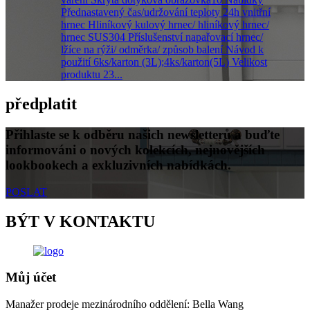
Přednastavený čas/udržování teploty 24h vnitřní
hrnec Hliníkový kulový hrnec/ hliníkový hrnec/
hrnec SUS304 Příslušenství napařovací hrnec/
lžíce na rýži/ odměrka/ způsob balení Návod k
použití 6ks/karton (3L);4ks/karton(5L) Velikost
produktu 23...
předplatit
Přihlaste se k odběru našich newsletterů a buďte
informováni o nových kolekcích, nejnovějších
lookbookech a exkluzivních nabídkách.
POSLAT
BÝT V KONTAKTU
Můj účet
Manažer prodeje mezinárodního oddělení: Bella Wang