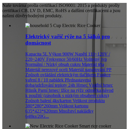
Naše továrna prošla certifikací ISO9001: 2015 a produkty prošly
certifikací CB, LV D, EMC, RoHS a dalšími certifikacemi a jsou
našimi důvěryhodnými produkty.
Elektrický vařič rýže na 5 šálků pro
domácnost
Kapacita 5L Výkon 900W Napětí 110~120V /
220~240V Frekvence 50/60Hz Volitelný typ
Normální / Nízký obsah cukru Materiál těla
Materiál nerezové oceli Materiál napařování PP
Způsob ovládání elektrickým tlačítkem Funkce
vaření 8 / 10 nabídek Přednastavená
doba/udržování teploty 24h Hrnec Vnitřní hrnec
Hliník Parní hrnec/ lžíce na rýži/ odměrka/návod
k použití/ (zásobník s nízkým obsahem cukru)
Způsob balení 4ks/karton Velikost produktu
380*280*260mm Velikost kartonu
635*423*620mm Množství nakládky
648ks/20G...