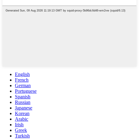
English
French
German
Portuguese
Spanish
Russian
Japanese
Korean
Arabic
Irish
Greek
Turkish