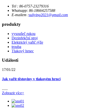
Tel : 86-0757-23279316
Whatsapp: 86-18664257588
E-mailem :
suliying2021@gmail.com
produkty
vysoušeč rukou
Dezinfekční stroj
Elektrický vařič rýže
trouba
Tlakový hrnec
Události
17/01/22
Jak vařit těstoviny v tlakovém hrnci
......
Zobrazit více+